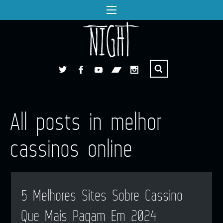
All posts in melhor
cassinos online
5 Melhores Sites Sobre Cassino
Que Mais Pagam Em 2024