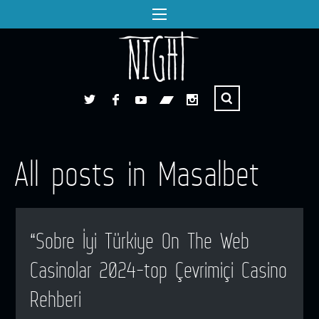
All posts in Masalbet
“Sobre İyi Türkiye On The Web
Casinolar 2024-top Çevrimiçi Casino
Rehberi