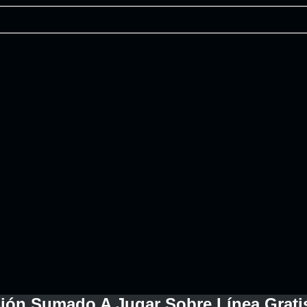
sión Sumado A Jugar Sobre Línea Grati