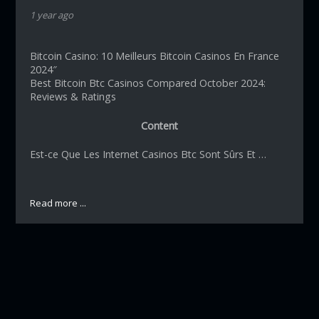
1 year ago
Bitcoin Casino: 10 Meilleurs Bitcoin Casinos En France
2024″
Best Bitcoin Btc Casinos Compared October 2024:
Reviews & Ratings
Content
Est-ce Que Les Internet Casinos Btc Sont Sûrs Et …
Read more ...